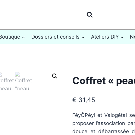
Boutique
Dossiers et conseils
Ateliers DIY
No
Coffret « pe
€
31,45
FèyÔPéyi et Valogétal se
proposer l’association p
douce et débarrassée d