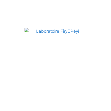
Laboratoire FèyÔPéyi