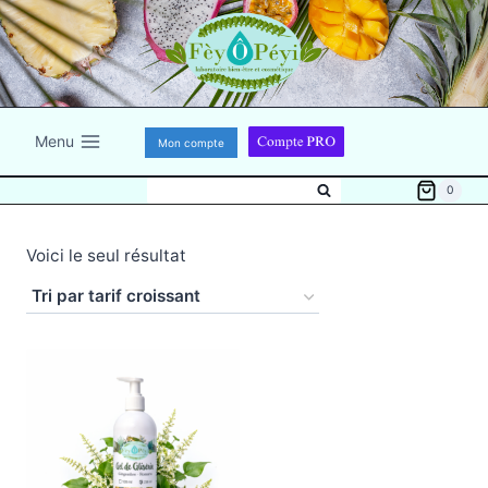
Aller
au
contenu
Menu
Mon compte
0
Voici le seul résultat