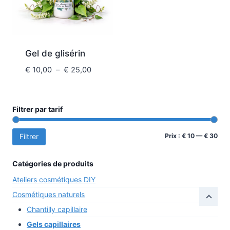
Gel de glisérin
Plage
€
10,00
–
€
25,00
de
prix :
€ 10,00
Filtrer par tarif
à
€ 25,00
Prix
Prix
Prix :
€ 10
—
€ 30
Filtrer
min
max
Catégories de produits
Ateliers cosmétiques DIY
Cosmétiques naturels
Chantilly capillaire
Gels capillaires