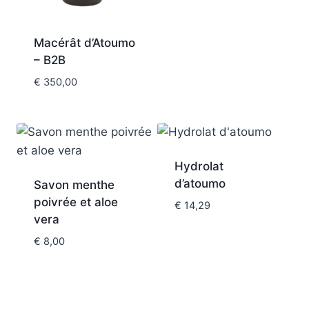
Macérât d’Atoumo
– B2B
€
350,00
Hydrolat
d’atoumo
Savon menthe
poivrée et aloe
€
14,29
vera
€
8,00