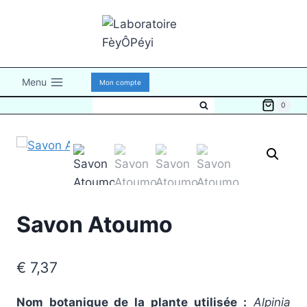
Aller
au
contenu
Menu
Mon compte
0
Savon Atoumo
€
7,37
Nom botanique de la plante utilisée
:
Alpinia