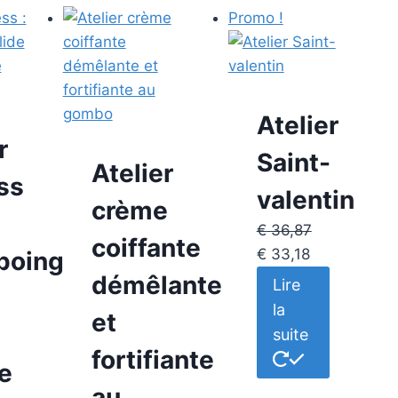
Promo !
Atelier
r
Saint-
Atelier
ss
valentin
crème
€
36,87
coiffante
Le
Le
€
33,18
poing
prix
prix
démêlante
Lire
e
initial
actuel
la
et
était :
est :
suite
€ 36,87.
€ 33,18.
fortifiante
e
au