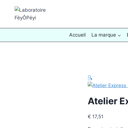
Aller
au
contenu
Accueil
La marque
🔍
Atelier E
€
17,51