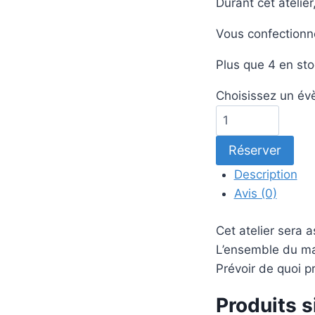
Durant cet atelie
Vous confectionne
Plus que 4 en st
Choisissez un évè
quantité
de
Réserver
Atelier
Express
Description
:
Avis (0)
Rouge
à
Cet atelier sera 
lèvres
L’ensemble du maté
Prévoir de quoi p
Produits s