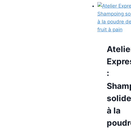
Atelie
Expre
:
Sham
solid
à la
poudr