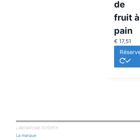
de
fruit à
pain
€
17,51
Réserv
LABORATOIRE FÈYÔPÉYI
La marque