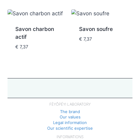
Savon charbon
Savon soufre
actif
€
7,37
€
7,37
FÈYÔPÉYI LABORATORY
The brand
Our values
Legal information
Our scientific expertise
INFORMATIONS